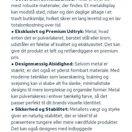
mest robuste materialer, der findes. Et metaldisplay
kan modstå stød, ridser og den daglige slitage i et
travlt butiksmiljø, hvilket sikrer en lang levetid og en lav
totalomkostning over tid.
●
Eksklusivt og Premium Udtryk:
Metal, hvad
enten det er pulverlakeret, børstet stål eller krom,
udstråler en følelse af kvalitet og eksklusivitet. Det kan
give dit produkt et løft og retfærdiggøre en premium
pris.
●
Designmæssig Alsidighed:
Selvom metal er
stærkt, er det også et yderst formbart materiale. Med
moderne teknikker som laserskæring, bukning og
svejsning kan vi skabe alt fra slanke, minimalistiske
designs til mere komplekse og organiske former. Metal
kan pulverlakeres i enhver tænkelig farve, så det
passer perfekt til dit brands visuelle identitet.
●
Sikkerhed og Stabilitet:
Metallets vægt og styrke
giver en naturlig stabilitet, der er ideel til at
præsentere tungere eller mere værdifulde produkter.
Det kan også designes med indbyggede