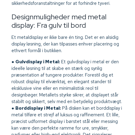
sikkerhedsforanstaltninger for at forhindre tyveri.
Designmuligheder med metal
display: Fra gulv til bord
Et metaldisplay er ikke bare én ting. Det er en alsidig
display løsning, der kan tilpasses enhver placering og
ethvert formål i butikken.
●
Gulvdisplay i Metal:
Et gulvdisplay i metal er den
ideelle løsning til at skabe en stærk og synlig
præsentation af tungere produkter. Forestil dig et
robust display til elværktøj, en elegant stander til
eksklusive vine eller en minimalistisk reol til
designbøger. Metallets styrke sikrer, at displayet står
stabilt og sikkert, selv med en betydelig produktvægt.
●
Borddisplay i Metal:
På disken kan et borddisplay i
metal tilføre et strejf af luksus og raffinement. Et lille,
præcist udformet display i børstet stål eller messing
kan være den perfekte ramme for ure, smykker,
parfumer eller high-end elektronik. Det signalerer