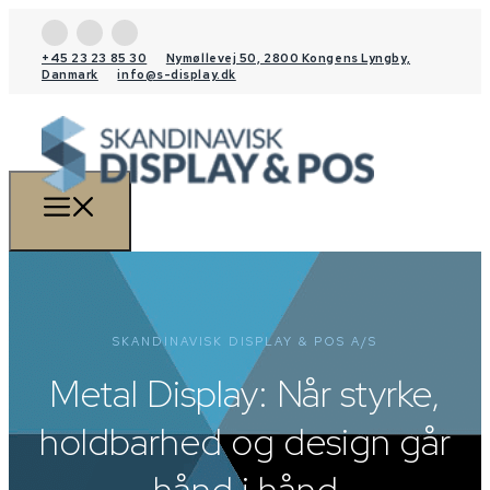
+45 23 23 85 30
Nymøllevej 50, 2800 Kongens Lyngby,
Danmark
info@s-display.dk
SKANDINAVISK DISPLAY & POS A/S
Metal Display: Når styrke,
holdbarhed og design går
hånd i hånd